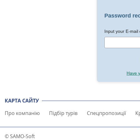
Password re
Input your E-mail 
Have y
КАРТА САЙТУ
Про компанію
Підбір турів
Спецпропозиції
К
© SAMO-Soft