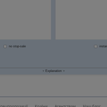
no stop-sale
instan
Explanation
пецпропозиції
Країни
Агентствам
Наш блог