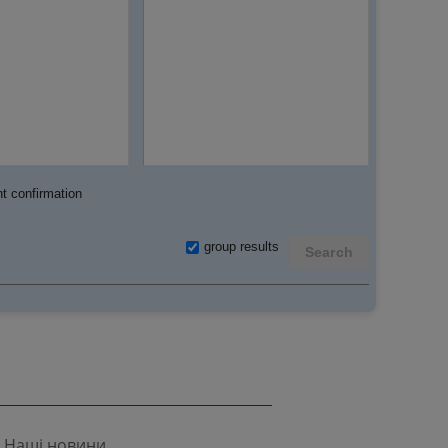
t confirmation
group results
Search
Наші новини