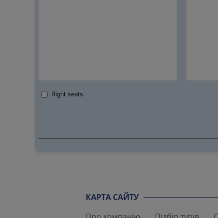
flight seats
КАРТА САЙТУ
Про компанію
Підбір турів
С