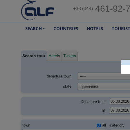
461-92-
+38 (044)
SEARCH
COUNTRIES
HOTELS
TOURIS
Search tour
Hotels
Tickets
departure town
-----
state
Туреччина
Departure from
till
town
all
category